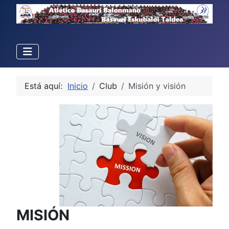
Está aquí:
Inicio
Club
Misión y visión
MISIÓN