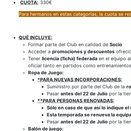
CUOTA:
330€
Para hermanos en estas categorías, la cuota se red
QUÉ INCLUYE:
Formar parte del Club en calidad de
Socio
Acceder a
promociones y descuentos
ofreci
Tener
licencia (ficha) federada
en el equipo a
oficial tanto en partidos como entrenamientos
Ropa de Juego:
*PARA NUEVAS INCORPORACIONES:
Suministro por parte del Club de la
r
Pasar
antes del 22 de Julio
por la tie
**PARA PERSONAS RENOVADAS:
Sólo en caso de que así lo indique el
Esta temporada se renueva la equipac
Pasar
antes del 22 de Julio
por la tie
Balón de juego: