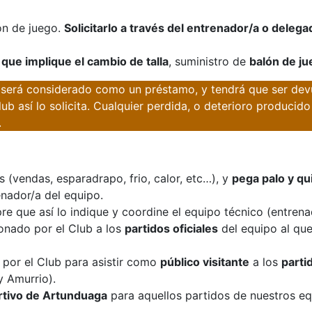
ón de juego.
Solicitarlo a través del entrenador/a o delega
que implique el cambio de talla
, suministro de
balón de j
 será considerado como un préstamo, y tendrá que ser devu
ub así lo solicita. Cualquier perdida, o deterioro producid
.
s (vendas, esparadrapo, frio, calor, etc…), y
pega palo y qu
nador/a del equipo.
pre que así lo indique y coordine el equipo técnico (entrena
onado por el Club a los
partidos oficiales
del equipo al qu
 por el Club para asistir como
público visitante
a los
parti
y Amurrio).
ortivo de Artunduaga
para aquellos partidos de nuestros eq